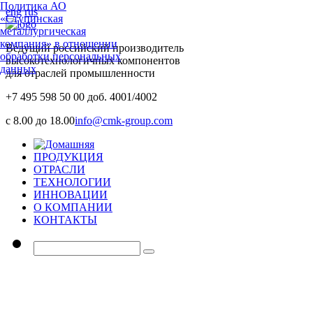
Политика АО
eng
rus
«Ступинская
металлургическая
компания» в отношении
Ведущий российский производитель
обработки персональных
высокотехнологичных компонентов
данных
для отраслей промышленности
+7 495 598 50 00 доб. 4001/4002
с 8.00 до 18.00
info@cmk-group.com
ПРОДУКЦИЯ
ОТРАСЛИ
ТЕХНОЛОГИИ
ИННОВАЦИИ
О КОМПАНИИ
КОНТАКТЫ