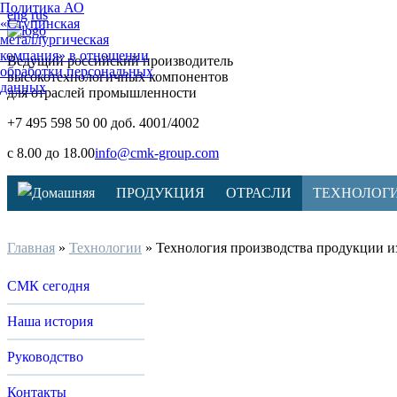
Политика АО
eng
rus
«Ступинская
металлургическая
компания» в отношении
Ведущий российский производитель
обработки персональных
высокотехнологичных компонентов
данных
для отраслей промышленности
+7 495 598 50 00 доб. 4001/4002
с 8.00 до 18.00
info@cmk-group.com
ПРОДУКЦИЯ
ОТРАСЛИ
ТЕХНОЛОГ
Главная
»
Технологии
»
Технология производства продукции и
СМК сегодня
Наша история
Руководство
Контакты